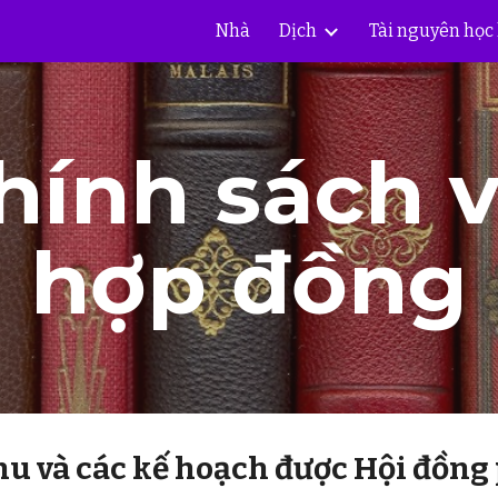
Nhà
Dịch
Tài nguyên học
 qua và đến nội dung chính
Chuyển đến điều hư
hính sách v
hợp đồng
hu và các kế hoạch được Hội đồng