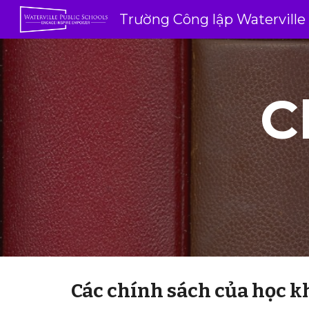
Trường Công lập Waterville
Bỏ
C
Các chính sách của học k