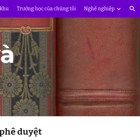
 khu
Trường học của chúng tôi
Nghề nghiệp
ớng
à 
 phê duyệt